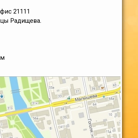
 офис 21111
лицы Радищева.
ем