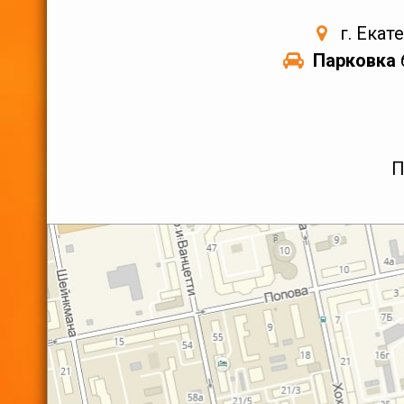
г. Екат
Парковка
П