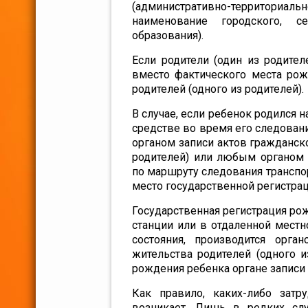
(административно-территори
наименование городского, с
образования).
Если родители (один из родите
вместо фактического места рож
родителей (одного из родителей).
В случае, если ребенок родился н
средстве во время его следован
органом записи актов гражданско
родителей) или любым органом 
по маршруту следования транспо
место государственной регистра
Государственная регистрация ро
станции или в отдаленной местн
состояния, производится орга
жительства родителей (одного 
рождения ребенка органе записи 
Как правило, каких-либо затр
возникает. Лишь в редких слу