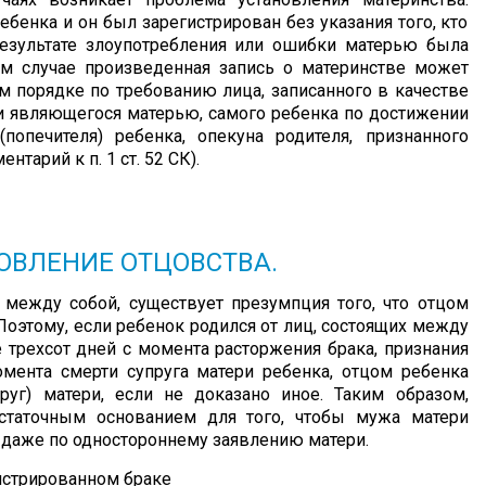
ебенка и он был зарегистрирован без указания того, кто
результате злоупотребления или ошибки матерью была
ом случае произведенная запись о материнстве может
м порядке по требованию лица, записанного в качестве
ки являющегося матерью, самого ребенка по достижении
попечителя) ребенка, опекуна родителя, признанного
тарий к п. 1 ст. 52 СК).
ОВЛЕНИЕ ОТЦОВСТВА.
 между собой, существует презумпция того, что отцом
 Поэтому, если ребенок родился от лиц, состоящих между
е трехсот дней с момента расторжения брака, признания
мента смерти супруга матери ребенка, отцом ребенка
руг) матери, если не доказано иное. Таким образом,
остаточным основанием для того, чтобы мужа матери
 даже по одностороннему заявлению матери.
гистрированном браке